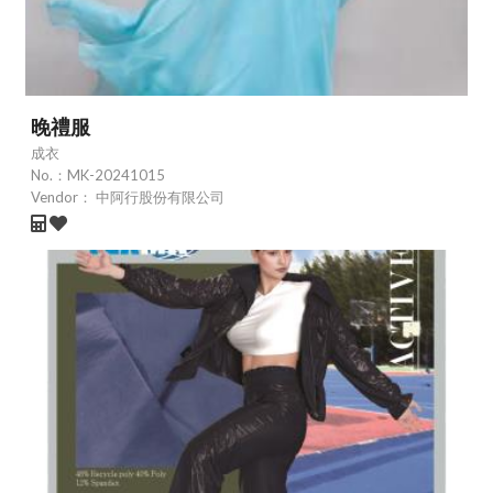
晚禮服
成衣
No.：
MK-20241015
Vendor：
中阿行股份有限公司