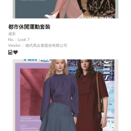
都市休閒運動套裝
成衣
No.：
Look 7
Vendor：
德式馬企業股份有限公司