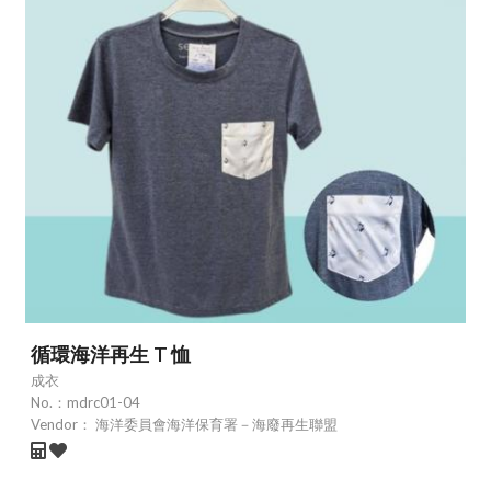
循環海洋再生 T 恤
成衣
No.：
mdrc01-04
Vendor：
海洋委員會海洋保育署－海廢再生聯盟