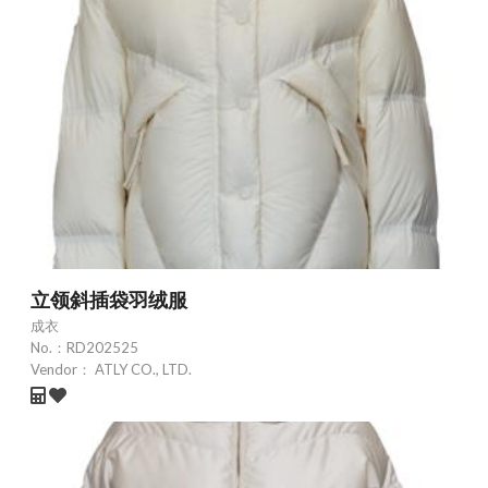
立领斜插袋羽绒服
成衣
No.：
RD202525
Vendor：
ATLY CO., LTD.