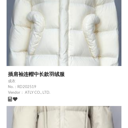
插肩袖连帽中长款羽绒服
成衣
No.：
RD202519
Vendor：
ATLY CO., LTD.