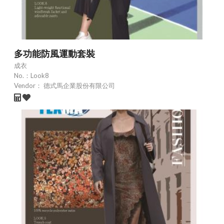
多功能防風運動套裝
成衣
No.：
Look8
Vendor：
德式馬企業股份有限公司