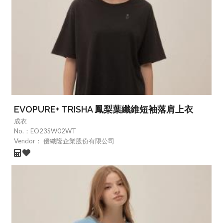
EVOPURE+ TRISHA 鳳梨葉纖維短袖落肩上衣
成衣
No.：
EO23SW02WT
Vendor：
優織隆企業股份有限公司