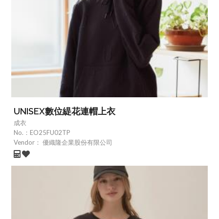
UNISEX數位緹花連帽上衣
成衣
No.：
EO25FU02TP
Vendor：
優織隆企業股份有限公司