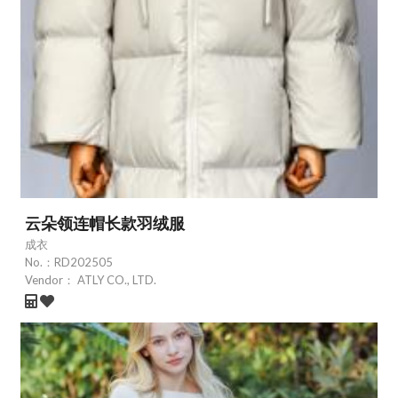
云朵领连帽长款羽绒服
成衣
No.：
RD202505
Vendor：
ATLY CO., LTD.