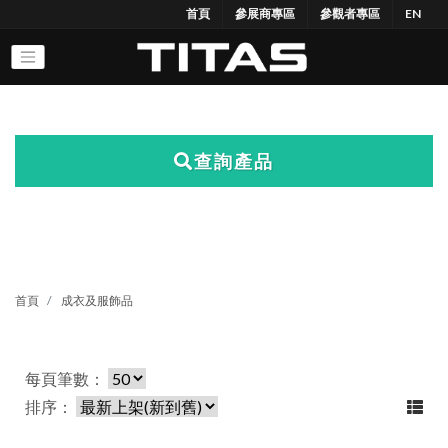
首頁
參展商專區
參觀者專區
EN
查詢產品
首頁
成衣及服飾品
每頁筆數：
排序：