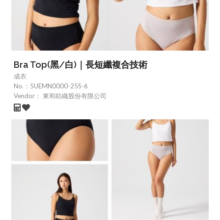
Bra Top(黑/白)｜長短纖複合技術
成衣
No.：
5UEMN0000-25S-6
Vendor：
東和紡織股份有限公司