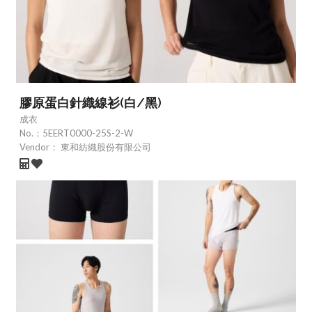
膠原蛋白針織線衫(白/黑)
成衣
No.：
5EERT0000-25S-2-W
Vendor：
東和紡織股份有限公司