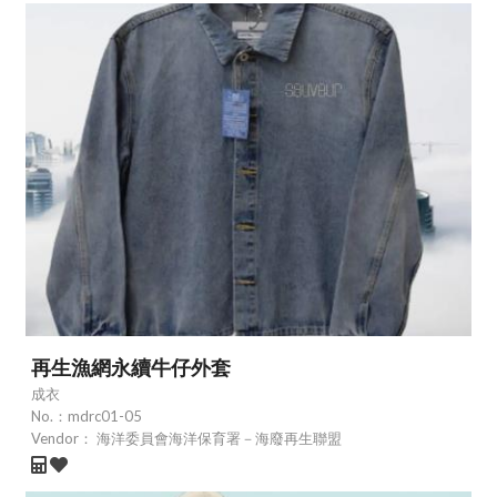
再生漁網永續牛仔外套
成衣
No.：
mdrc01-05
Vendor：
海洋委員會海洋保育署－海廢再生聯盟