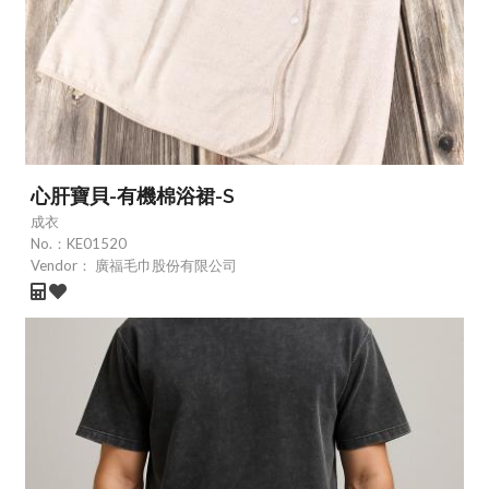
心肝寶貝-有機棉浴裙-S
成衣
No.：
KE01520
Vendor：
廣福毛巾股份有限公司