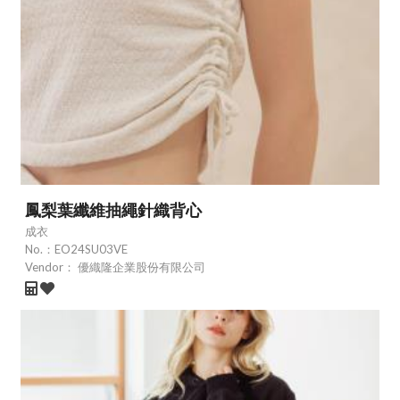
鳳梨葉纖維抽繩針織背心
成衣
No.：
EO24SU03VE
Vendor：
優織隆企業股份有限公司