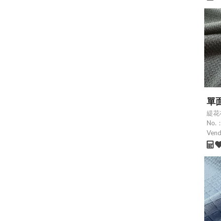
單
緹花
No.
Ven