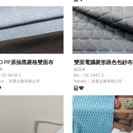
CD PP原抽黑菱格雙面布
雙面電腦菱形跳色包紗布
布
緹花布
：
CK-0658-5
No.：
CK-1442-3
dor：
彩昱企業有限公司
Vendor：
彩昱企業有限公司