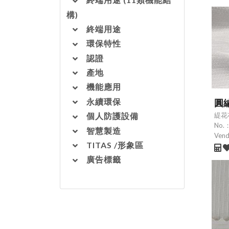
構)
終端用途
環保特性
認證
產地
機能應用
永續環保
圓
緹花
個人防護設備
No.
智慧製造
Ven
TITAS /形象區
廣告標籤