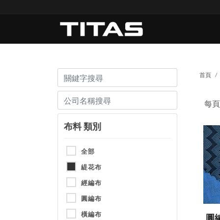
首頁
每
布料 類別
全部
緹花布
經編布
圓編布
橫編布
圓編