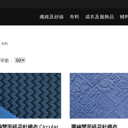
纖維及紗線
布料
成衣及服飾品
輔
布料
頁筆數：
雙面緹花針織布 Circular
圓編雙面緹花針織布