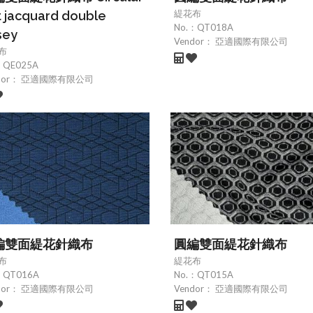
緹花布
t jacquard double
No.：
QT018A
sey
Vendor：
亞適國際有限公司
布
：
QE025A
dor：
亞適國際有限公司
編雙面緹花針織布
圓編雙面緹花針織布
布
緹花布
：
QT016A
No.：
QT015A
dor：
亞適國際有限公司
Vendor：
亞適國際有限公司