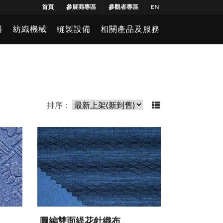
首頁
參展商專區
參觀者專區
EN
料
紡織機械
縫製設備
相關產品及服務
排序：
圓編雙面緹花針織布