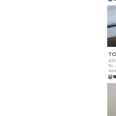
T
緹花
No.
Ven