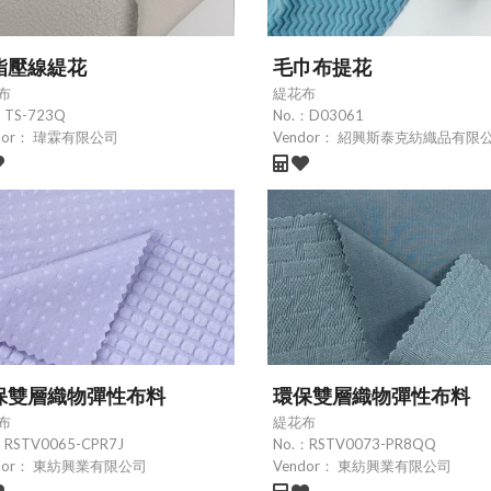
酯壓線緹花
毛巾布提花
布
緹花布
：
TS-723Q
No.：
D03061
dor：
瑋霖有限公司
Vendor：
紹興斯泰克紡織品有限
保雙層織物彈性布料
環保雙層織物彈性布料
布
緹花布
：
RSTV0065-CPR7J
No.：
RSTV0073-PR8QQ
dor：
東紡興業有限公司
Vendor：
東紡興業有限公司