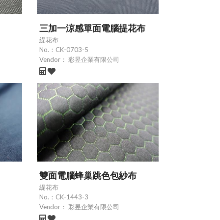
三加一涼感單面電腦提花布
緹花布
No.：
CK-0703-5
Vendor：
彩昱企業有限公司
雙面電腦蜂巢跳色包紗布
緹花布
No.：
CK-1443-3
Vendor：
彩昱企業有限公司