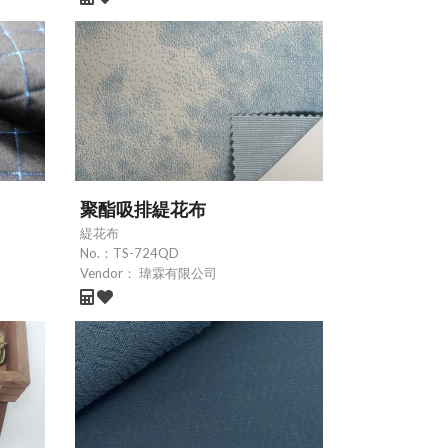
聚酯吸排緹花布
緹花布
No.：
TS-724QD
Vendor：
瑋霖有限公司