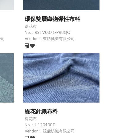
環保雙層織物彈性布料
緹花布
No.：
RSTV0071-PR8QQ
公司
Vendor：
東紡興業有限公司
緹花針織布料
緹花布
No.：
H120400T
Vendor：
浤鼎紡織有限公司