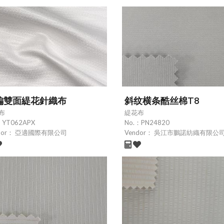
編雙面緹花針織布
斜纹横条酷丝棉T8
布
緹花布
：
YT062APX
No.：
PN24820
dor：
亞適國際有限公司
Vendor：
吳江市鵬諾紡織有限公