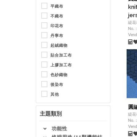
平織布
kni
jer
不織布
緹花
印花布
No.
Ven
丹寧布
起絨織物
貼合加工布
上膠加工布
色紗織物
後染布
其他
圓
主題類別
緹花
No.
Ven
功能性
終端用途 (11類機能結