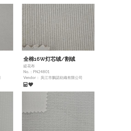
全棉16W灯芯绒/割绒
緹花布
No.：
PN24801
司
Vendor：
吳江市鵬諾紡織有限公司