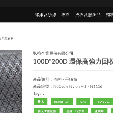
纖維及紗線
布料
成衣及服飾品
輔
回收尼龍布料
弘裕企業股份有限公司
100D*200D 環保高強力
產品類別：
布料 - 平織布
產品編號：NüCycle Nylon H.T - N1116
Tags：
撥水
BLUESIGN
GRS
ISO 9001
個人防護設備
包袋、行李箱
產業用