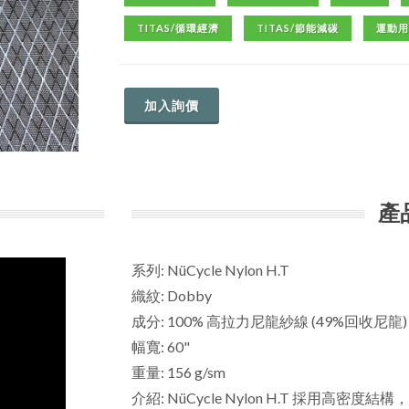
TITAS/循環經濟
TITAS/節能減碳
運動用
加入詢價
產
系列: NüCycle Nylon H.T
織紋: Dobby
成分: 100% 高拉力尼龍紗線 (49%回收尼龍)
幅寬: 60"
重量: 156 g/sm
介紹: NüCycle Nylon H.T 採用