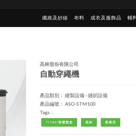
纖維及紗線
布料
成衣及服飾品
輔
高林股份有限公司
自動穿繩機
產品類別：
縫製設備 - 縫紉設備
產品編號： ASO-STM100
Tags：
TITAS/智慧製造
高林
產業用