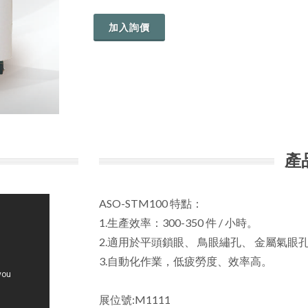
加入詢價
產
ASO-STM100 特點：
1.生產效率：300-350 件 / 小時。
2.適用於平頭鎖眼、 鳥眼繡孔、 金屬氣眼
3.自動化作業，低疲勞度、效率高。
展位號:M1111