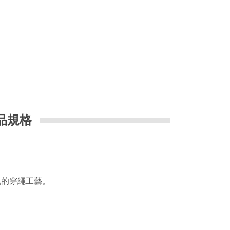
品規格
孔的穿繩工藝。