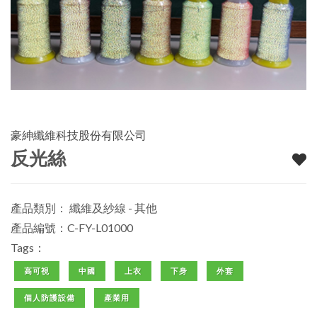
豪紳纖維科技股份有限公司
反光絲
產品類別：
纖維及紗線 - 其他
產品編號：C-FY-L01000
Tags：
高可視
中國
上衣
下身
外套
個人防護設備
產業用