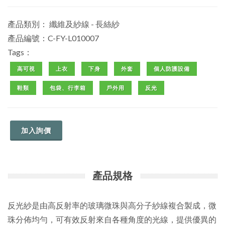
產品類別：
纖維及紗線 - 長絲紗
產品編號：C-FY-L010007
Tags：
高可視
上衣
下身
外套
個人防護設備
鞋類
包袋、行李箱
戶外用
反光
加入詢價
產品規格
反光紗是由高反射率的玻璃微珠與高分子紗線複合製成，微
珠分佈均勻，可有效反射來自各種角度的光線，提供優異的