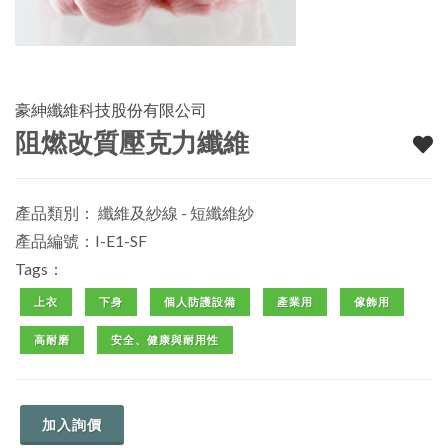
豪紳纖維科技股份有限公司
阻燃改質壓克力纖維
產品類別：
纖維及紗線 - 短纖維紗
產品編號：I-E1-SF
Tags：
上衣
下身
個人防護設備
產業用
傢飾用
高耐磨
安全、健康與耐用性
加入詢價